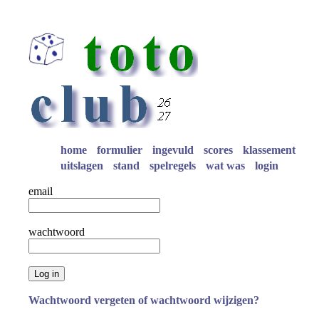
home
formulier
ingevuld
scores
klassement
uitslagen
stand
spelregels
wat was
login
email
wachtwoord
Log in
Wachtwoord vergeten of wachtwoord wijzigen?